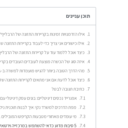
תוכן עניינים
אילו הזדמנויות זמינות בקריירות התזונה של הרבלייף?
אילו כישורים אני צריך כדי לעבוד בקריירות התזונה ש
כיצד אוכל ללמוד עוד על קריירות התזונה של הרבליי
איזה סוג של הכשרה מוצעת לעובדים העובדים בקריי
מהי הדרך הטובה ביותר להגיש מועמדות למשרה ב-Herbalife Nutrition Careers?
כיצד אוכל לדעת אם אני מתאים לקריירות התזונה של Herbalife
כתיבת תגובה לבטל
אפגרייד נכסים דיגיטליים: בונים עסק דיגיטלי עם ליווי אישי
מפת הדרכים למשרד נקי: איך לבנות תוכנית ניק
מי עומדים מאחורי מטבעות הקריפטו המובילים 
5 סיבות מדוע כדאי להשתמש במרכזייה וירטואלית בעסק