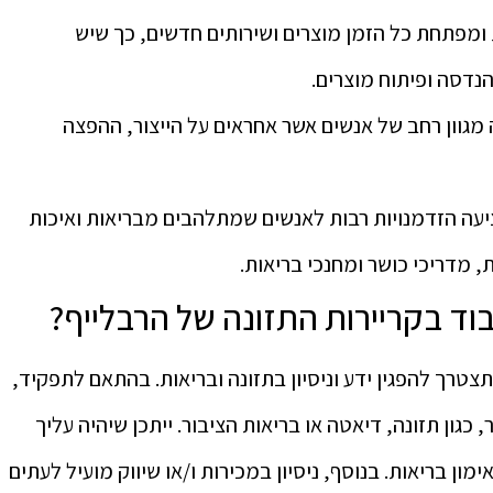
ח: הרבלייף Nutrition חוקרת ומפתחת כל הזמן מוצרים ושירותים חדשים, כך שיש
נדסה ופיתוח מוצרים.
וון רחב של אנשים אשר אחראים על הייצור, ההפצה
ת ואיכות חיים: תזונת Herbalife מציעה הזדמנויות רבות לאנשים שמתלהבים מבריאות ואיכות
, מדריכי כושר ומחנכי בריאות.
עבוד בקריירות התזונה של הרבלייף?
צטרך להפגין ידע וניסיון בתזונה ובריאות. בהתאם לתפקיד,
 כגון תזונה, דיאטה או בריאות הציבור. ייתכן שיהיה עליך
מון בריאות. בנוסף, ניסיון במכירות ו/או שיווק מועיל לעתים