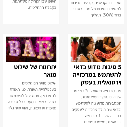
האופן שבו הקהילה משתתפת
האזורים הקריטיים, קביעת תדירות
בקבלת ההחלטות.
למשימות וסיכום של מפרט טכני
ברור (SOW). תהליך
5 סיבות מדוע כדאי
יתרונות של שילוט
להשתמש במרכזייה
מואר
וירטואלית בעסק
שילוט מואר הם שלטים
בטכנולוגיית תאורה, כגון תאורת
מהי מרכזייה וירטואלית? במאמר
לד או ניאון. אתה יכול להשתמש
של היום נסקור חמש סיבות
בשילוט מואר כמעט בכל סביבה
המסבירות מדוע נוח להשתמש
פנימית או חיצונית, והוא יהיה גלוי
וכדאי שיהיה לך מרכזיות לעסקים
בחברה שלך. 1. מרכזייה
וירטואלית משפרת שירות